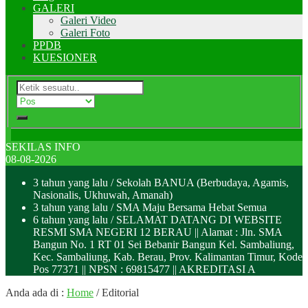
GALERI
Galeri Video
Galeri Foto
PPDB
KUESIONER
SEKILAS INFO
08-08-2026
3 tahun yang lalu
/ Sekolah BANUA (Berbudaya, Agamis,
Nasionalis, Ukhuwah, Amanah)
3 tahun yang lalu
/ SMA Maju Bersama Hebat Semua
6 tahun yang lalu
/ SELAMAT DATANG DI WEBSITE
RESMI SMA NEGERI 12 BERAU || Alamat : Jln. SMA
Bangun No. 1 RT 01 Sei Bebanir Bangun Kel. Sambaliung,
Kec. Sambaliung, Kab. Berau, Prov. Kalimantan Timur, Kode
Pos 77371 || NPSN : 69815477 || AKREDITASI A
Anda ada di :
Home
/
Editorial