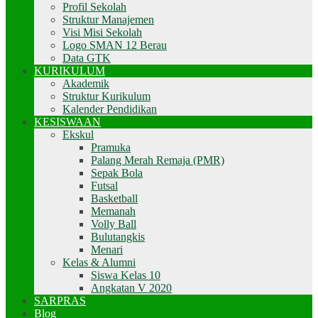
Profil Sekolah
Struktur Manajemen
Visi Misi Sekolah
Logo SMAN 12 Berau
Data GTK
KURIKULUM
Akademik
Struktur Kurikulum
Kalender Pendidikan
KESISWAAN
Ekskul
Pramuka
Palang Merah Remaja (PMR)
Sepak Bola
Futsal
Basketball
Memanah
Volly Ball
Bulutangkis
Menari
Kelas & Alumni
Siswa Kelas 10
Angkatan V 2020
SARPRAS
Blog