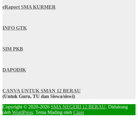
eRaport SMA KURMER
INFO GTK
SIM PKB
DAPODIK
CANVA UNTUK SMAN 12 BERAU
(Untuk Guru, TU dan Siswa/siswi)
Copyright © 2020-2026
SMA NEGERI 12 BERAU
. Didukung
oleh
WordPress
. Tema Mading oleh
Ciuss