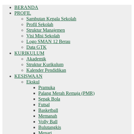
BERANDA
PROFIL
Sambutan Kepala Sekolah
Profil Sekolah
Struktur Manajemen
Visi Misi Sekolah
Logo SMAN 12 Berau
Data GTK
KURIKULUM
Akademik
Struktur Kurikulum
Kalender Pendidikan
KESISWAAN
Ekskul
Pramuka
Palang Merah Remaja (PMR)
Sepak Bola
Futsal
Basketball
Memanah
Volly Ball
Bulutangkis
Menari