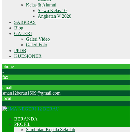
Kelas & Alumni
Siswa Kelas 10
Angkatan V 2020
SARPRAS
Blog
GALERI
Galeri Video
Galeri Foto
PPDB
KUESIONER
phone
-
fax
-
email
sman12berau1609@gmail.com
local
:
BERANDA
PROFIL
Sambutan Kepala Sekolah