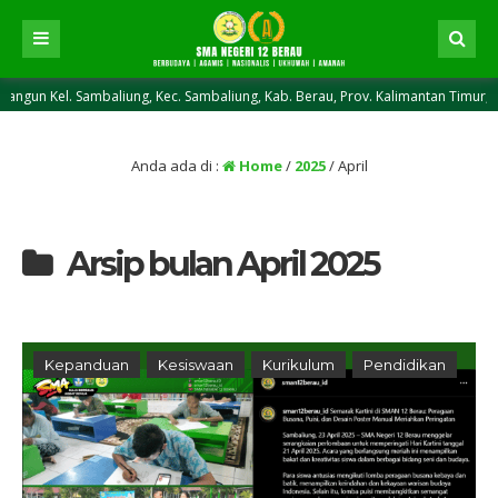
 Sambaliung, Kec. Sambaliung, Kab. Berau, Prov. Kalimantan Timur, Kode Pos 
Anda ada di :
Home
/
2025
/
April
Arsip bulan April 2025
Kepanduan
Kesiswaan
Kurikulum
Pendidikan