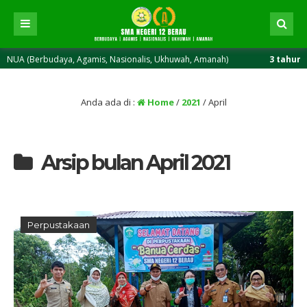
daya, Agamis, Nasionalis, Ukhuwah, Amanah)
3 tahun yang lalu
/ 
Anda ada di :
Home
/
2021
/
April
Arsip bulan April 2021
Perpustakaan