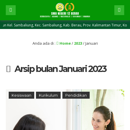
Sambaliung, Kec. Sambaliung, Kab. Berau, Prov. Kalimantan Timur, Kode Pos 7
Anda ada di :
Home
/
2023
/
Januari
Arsip bulan Januari 2023
Kesiswaan
Kurikulum
Pendidikan