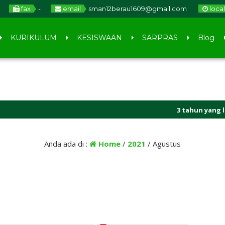
fax
-
email
sman12berau1609@gmail.com
loca
KURIKULUM
KESISWAAN
SARPRAS
Blog
3 tahun yang lalu
/ Sekolah BAN
Anda ada di :
Home
/
2021
/
Agustus