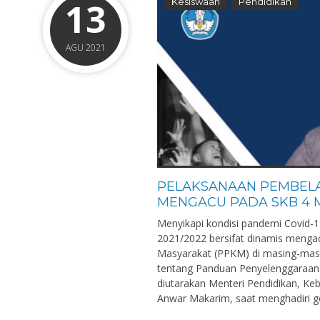
13
Kesiswaan
Pendidikan
AGU 2021
PELAKSANAAN PEMBELA
MENGACU PADA SKB 4 
Menyikapi kondisi pandemi Covid-1
2021/2022 bersifat dinamis meng
Masyarakat (PPKM) di masing-mas
tentang Panduan Penyelenggaraan 
diutarakan Menteri Pendidikan, Ke
Anwar Makarim, saat menghadiri gela