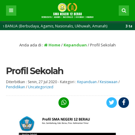
A (Berbudaya, Agamis, Nasionalis, Ukhuwah, Amanah)
3 tahun yang
Anda ada di :
Home
/
Kepanduan
/
Profil Sekolah
Profil Sekolah
Diterbitkan :
Senin, 27 Jul 2020
-
Kategori :
Kepanduan
/
Kesiswaan
/
Pendidikan
/
Uncategorized