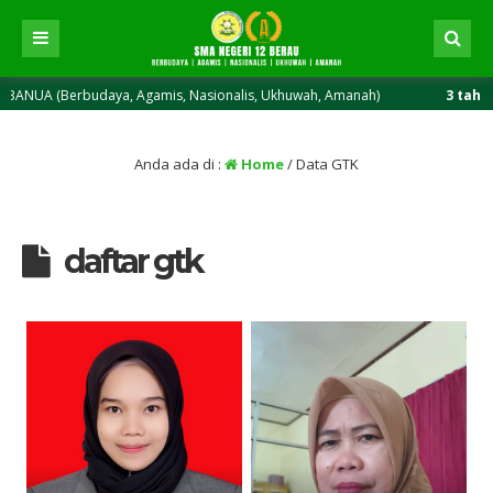
rbudaya, Agamis, Nasionalis, Ukhuwah, Amanah)
3 tahun yang lalu
Anda ada di :
Home
/
Data GTK
daftar gtk