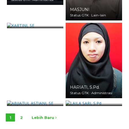
MASJUNI
Status GTK : Lain-lain
KARTINI, SE
Status GTK : Administrasi
HARIATI, S.Pd.
Status GTK : Administrasi
ABJIATUL ASTIANI, SE
LAILA SARI, S.Pd
ALI PATAU, SE
Status GTK : Administrasi
Status GTK : Administrasi
Status GTK : Administrasi
1
2
Lebih Baru