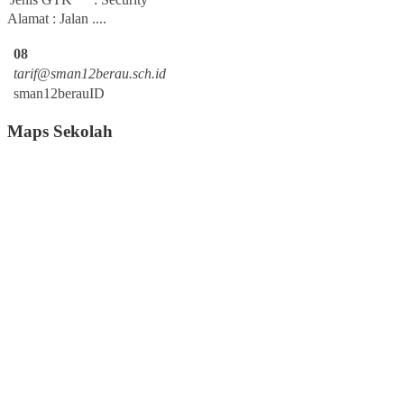
Alamat : Jalan ....
08
tarif@sman12berau.sch.id
sman12berauID
Maps Sekolah