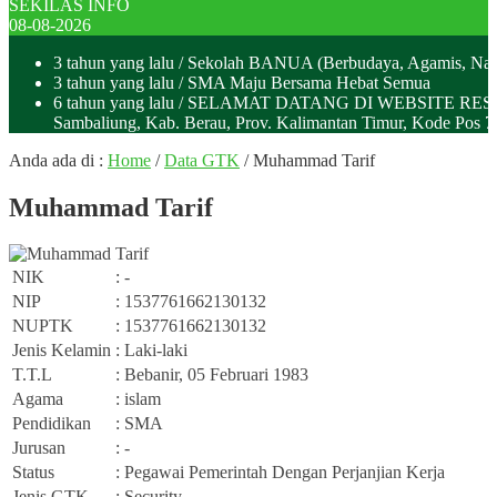
SEKILAS INFO
08-08-2026
3 tahun yang lalu
/ Sekolah BANUA (Berbudaya, Agamis, Nas
3 tahun yang lalu
/ SMA Maju Bersama Hebat Semua
6 tahun yang lalu
/ SELAMAT DATANG DI WEBSITE RESMI SMA
Sambaliung, Kab. Berau, Prov. Kalimantan Timur, Kode Pos
Anda ada di :
Home
/
Data GTK
/
Muhammad Tarif
Muhammad Tarif
NIK
: -
NIP
: 1537761662130132
NUPTK
: 1537761662130132
Jenis Kelamin
: Laki-laki
T.T.L
: Bebanir, 05 Februari 1983
Agama
: islam
Pendidikan
: SMA
Jurusan
: -
Status
: Pegawai Pemerintah Dengan Perjanjian Kerja
Jenis GTK
: Security