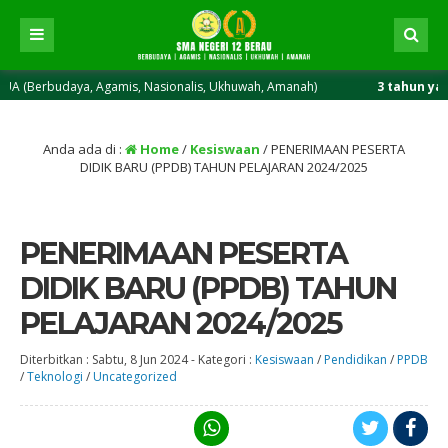
ya, Agamis, Nasionalis, Ukhuwah, Amanah)
3 tahun yang lalu
/ SM
Anda ada di :
Home
/
Kesiswaan
/
PENERIMAAN PESERTA
DIDIK BARU (PPDB) TAHUN PELAJARAN 2024/2025
PENERIMAAN PESERTA
DIDIK BARU (PPDB) TAHUN
PELAJARAN 2024/2025
Diterbitkan :
Sabtu, 8 Jun 2024
-
Kategori :
Kesiswaan
/
Pendidikan
/
PPDB
/
Teknologi
/
Uncategorized