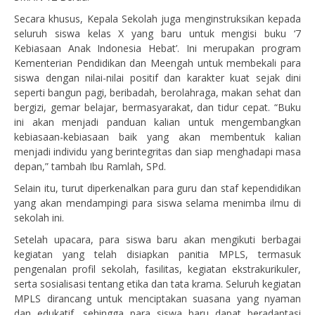
Secara khusus, Kepala Sekolah juga menginstruksikan kepada
seluruh siswa kelas X yang baru untuk mengisi buku ‘7
Kebiasaan Anak Indonesia Hebat’. Ini merupakan program
Kementerian Pendidikan dan Meengah untuk membekali para
siswa dengan nilai-nilai positif dan karakter kuat sejak dini
seperti bangun pagi, beribadah, berolahraga, makan sehat dan
bergizi, gemar belajar, bermasyarakat, dan tidur cepat. “Buku
ini akan menjadi panduan kalian untuk mengembangkan
kebiasaan-kebiasaan baik yang akan membentuk kalian
menjadi individu yang berintegritas dan siap menghadapi masa
depan,” tambah Ibu Ramlah, SPd.
Selain itu, turut diperkenalkan para guru dan staf kependidikan
yang akan mendampingi para siswa selama menimba ilmu di
sekolah ini.
Setelah upacara, para siswa baru akan mengikuti berbagai
kegiatan yang telah disiapkan panitia MPLS, termasuk
pengenalan profil sekolah, fasilitas, kegiatan ekstrakurikuler,
serta sosialisasi tentang etika dan tata krama. Seluruh kegiatan
MPLS dirancang untuk menciptakan suasana yang nyaman
dan edukatif, sehingga para siswa baru dapat beradaptasi