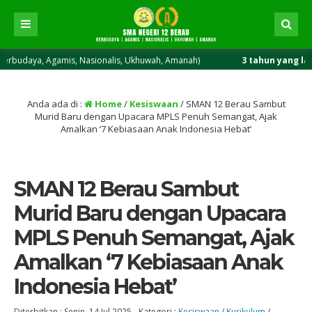
 Agamis, Nasionalis, Ukhuwah, Amanah)
3 tahun yang lalu
/ SMA Ma
Anda ada di :
Home
/
Kesiswaan
/
SMAN 12 Berau Sambut
Murid Baru dengan Upacara MPLS Penuh Semangat, Ajak
Amalkan ‘7 Kebiasaan Anak Indonesia Hebat’
SMAN 12 Berau Sambut
Murid Baru dengan Upacara
MPLS Penuh Semangat, Ajak
Amalkan ‘7 Kebiasaan Anak
Indonesia Hebat’
Diterbitkan :
Senin, 14 Jul 2025
-
Kategori :
Kesiswaan
/
Kurikulum
/