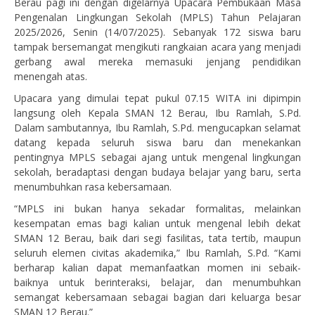
Berau pagi ini dengan digelarnya Upacara Pembukaan Masa
Pengenalan Lingkungan Sekolah (MPLS) Tahun Pelajaran
2025/2026, Senin (14/07/2025). Sebanyak 172 siswa baru
tampak bersemangat mengikuti rangkaian acara yang menjadi
gerbang awal mereka memasuki jenjang pendidikan
menengah atas.
Upacara yang dimulai tepat pukul 07.15 WITA ini dipimpin
langsung oleh Kepala SMAN 12 Berau, Ibu Ramlah, S.Pd.
Dalam sambutannya, Ibu Ramlah, S.Pd. mengucapkan selamat
datang kepada seluruh siswa baru dan menekankan
pentingnya MPLS sebagai ajang untuk mengenal lingkungan
sekolah, beradaptasi dengan budaya belajar yang baru, serta
menumbuhkan rasa kebersamaan.
“MPLS ini bukan hanya sekadar formalitas, melainkan
kesempatan emas bagi kalian untuk mengenal lebih dekat
SMAN 12 Berau, baik dari segi fasilitas, tata tertib, maupun
seluruh elemen civitas akademika,” Ibu Ramlah, S.Pd. “Kami
berharap kalian dapat memanfaatkan momen ini sebaik-
baiknya untuk berinteraksi, belajar, dan menumbuhkan
semangat kebersamaan sebagai bagian dari keluarga besar
SMAN 12 Berau.”