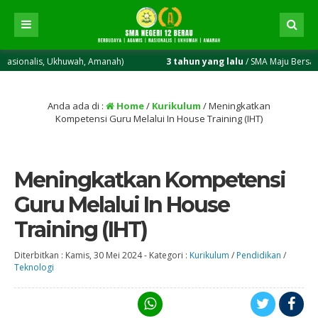
, Ukhuwah, Amanah)
3 tahun yang lalu
/ SMA Maju Bersama Hebat S
Anda ada di :
Home
/
Kurikulum
/
Meningkatkan
Kompetensi Guru Melalui In House Training (IHT)
Meningkatkan Kompetensi
Guru Melalui In House
Training (IHT)
Diterbitkan :
Kamis, 30 Mei 2024
-
Kategori :
Kurikulum
/
Pendidikan
/
Teknologi