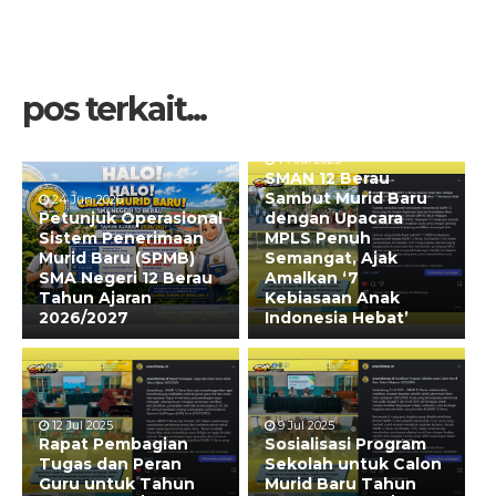
pos terkait...
14 Jul 2025
SMAN 12 Berau
Sambut Murid Baru
24 Jun 2026
Petunjuk Operasional
dengan Upacara
Sistem Penerimaan
MPLS Penuh
Murid Baru (SPMB)
Semangat, Ajak
SMA Negeri 12 Berau
Amalkan ‘7
Tahun Ajaran
Kebiasaan Anak
2026/2027
Indonesia Hebat’
12 Jul 2025
9 Jul 2025
Rapat Pembagian
Sosialisasi Program
Tugas dan Peran
Sekolah untuk Calon
Guru untuk Tahun
Murid Baru Tahun