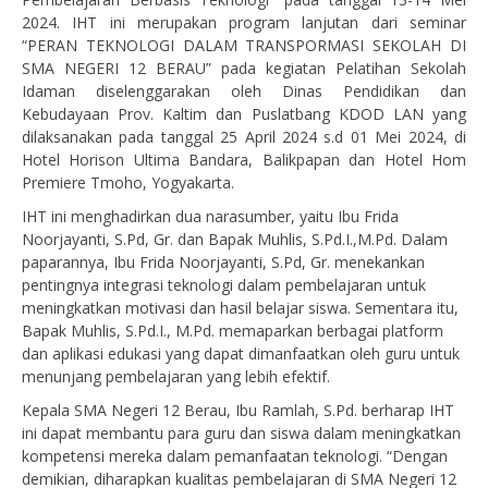
2024. IHT ini merupakan program lanjutan dari seminar
“PERAN TEKNOLOGI DALAM TRANSPORMASI SEKOLAH DI
SMA NEGERI 12 BERAU” pada kegiatan Pelatihan Sekolah
Idaman diselenggarakan oleh Dinas Pendidikan dan
Kebudayaan Prov. Kaltim dan Puslatbang KDOD LAN yang
dilaksanakan pada tanggal 25 April 2024 s.d 01 Mei 2024, di
Hotel Horison Ultima Bandara, Balikpapan dan Hotel Hom
Premiere Tmoho, Yogyakarta.
IHT ini menghadirkan dua narasumber, yaitu Ibu Frida
Noorjayanti, S.Pd, Gr. dan Bapak Muhlis, S.Pd.I.,M.Pd. Dalam
paparannya, Ibu Frida Noorjayanti, S.Pd, Gr. menekankan
pentingnya integrasi teknologi dalam pembelajaran untuk
meningkatkan motivasi dan hasil belajar siswa. Sementara itu,
Bapak Muhlis, S.Pd.I., M.Pd. memaparkan berbagai platform
dan aplikasi edukasi yang dapat dimanfaatkan oleh guru untuk
menunjang pembelajaran yang lebih efektif.
Kepala SMA Negeri 12 Berau, Ibu Ramlah, S.Pd. berharap IHT
ini dapat membantu para guru dan siswa dalam meningkatkan
kompetensi mereka dalam pemanfaatan teknologi. “Dengan
demikian, diharapkan kualitas pembelajaran di SMA Negeri 12