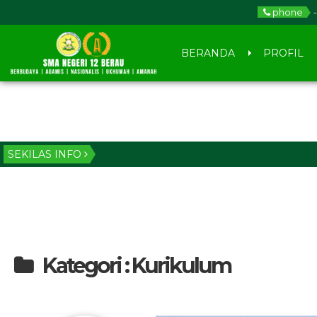
phone
-
BERANDA
PROFIL
SEKILAS INFO
3 t
Kategori : Kurikulum