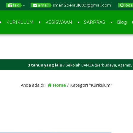
fax
-
email
sman12berau1609@gmail.com
loca
KURIKULUM
KESISWAAN
SARPRAS
Blog
ahun yang lalu
/ Sekolah BANUA (Berbudaya, Agamis, Nasionalis, Ukhuw
Anda ada di :
Home
/
Kategori "Kurikulum"