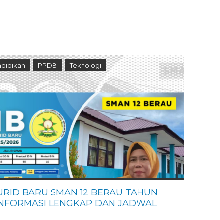
didikan
PPDB
Teknologi
URID BARU SMAN 12 BERAU TAHUN
 INFORMASI LENGKAP DAN JADWAL