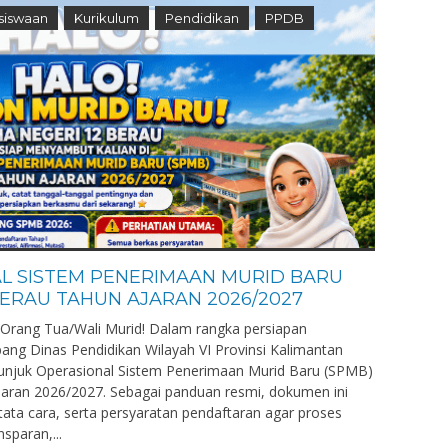
siswaan
Kurikulum
Pendidikan
PPDB
L SISTEM PENERIMAAN MURID BARU
BERAU TAHUN AJARAN 2026/2027
 Orang Tua/Wali Murid! Dalam rangka persiapan
ng Dinas Pendidikan Wilayah VI Provinsi Kalimantan
tunjuk Operasional Sistem Penerimaan Murid Baru (SPMB)
ran 2026/2027. Sebagai panduan resmi, dokumen ini
ata cara, serta persyaratan pendaftaran agar proses
nsparan,...