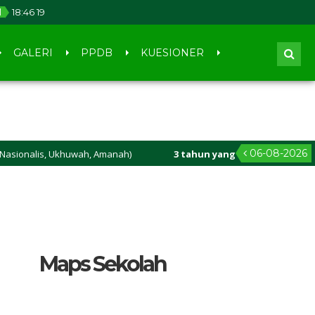
l
18
:
46
20
GALERI
PPDB
KUESIONER
06-08-2026
ah, Amanah)
3 tahun yang lalu
/ SMA Maju Bersama Hebat Se
Maps Sekolah