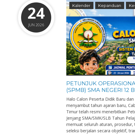
24
Kalender
Kepanduan
Ke
JUN 2026
PETUNJUK OPERASIONA
(SPMB) SMA NEGERI 12 
Halo Calon Peserta Didik Baru dan
menyambut tahun ajaran baru, Caba
Timur telah resmi menerbitkan Pe
Jenjang SMA/SMK/SLB Tahun Pelaja
memuat seluruh aturan, prosedur, t
seleksi berjalan secara objektif, tra