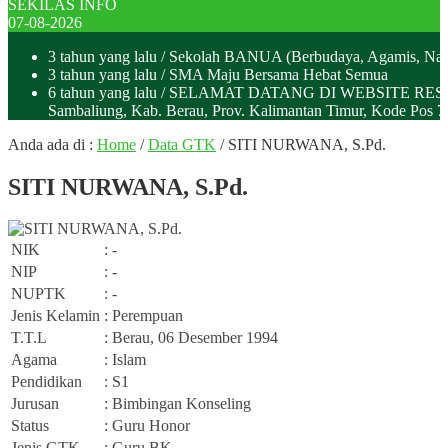
SEKILAS INFO
07-08-2026
3 tahun yang lalu
/ Sekolah BANUA (Berbudaya, Agamis, Nas
3 tahun yang lalu
/ SMA Maju Bersama Hebat Semua
6 tahun yang lalu
/ SELAMAT DATANG DI WEBSITE RESMI SMA
Sambaliung, Kab. Berau, Prov. Kalimantan Timur, Kode Pos
Anda ada di :
Home
/
Data GTK
/
SITI NURWANA, S.Pd.
SITI NURWANA, S.Pd.
NIK
: -
NIP
: -
NUPTK
: -
Jenis Kelamin
: Perempuan
T.T.L
: Berau, 06 Desember 1994
Agama
: Islam
Pendidikan
: S1
Jurusan
: Bimbingan Konseling
Status
: Guru Honor
Jenis GTK
: Guru BK