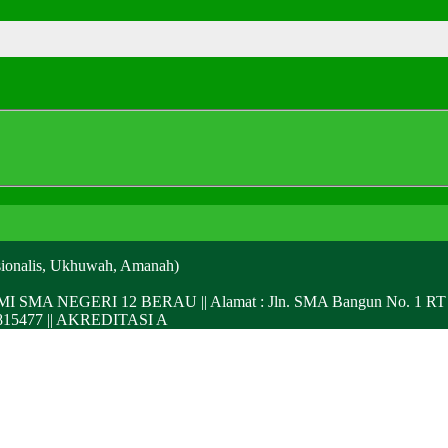
ionalis, Ukhuwah, Amanah)
NEGERI 12 BERAU || Alamat : Jln. SMA Bangun No. 1 RT 01 Se
69815477 || AKREDITASI A