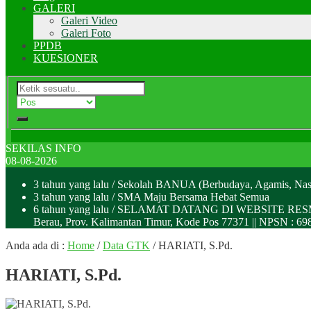
GALERI
Galeri Video
Galeri Foto
PPDB
KUESIONER
SEKILAS INFO
08-08-2026
3 tahun yang lalu
/ Sekolah BANUA (Berbudaya, Agamis, Nas
3 tahun yang lalu
/ SMA Maju Bersama Hebat Semua
6 tahun yang lalu
/ SELAMAT DATANG DI WEBSITE RESMI SMA 
Berau, Prov. Kalimantan Timur, Kode Pos 77371 || NPSN : 
Anda ada di :
Home
/
Data GTK
/
HARIATI, S.Pd.
HARIATI, S.Pd.