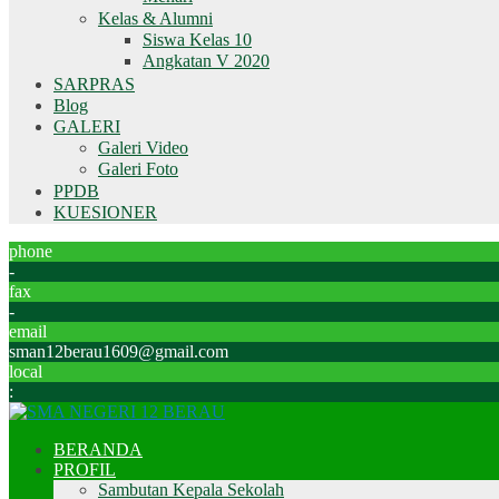
Kelas & Alumni
Siswa Kelas 10
Angkatan V 2020
SARPRAS
Blog
GALERI
Galeri Video
Galeri Foto
PPDB
KUESIONER
phone
-
fax
-
email
sman12berau1609@gmail.com
local
:
BERANDA
PROFIL
Sambutan Kepala Sekolah