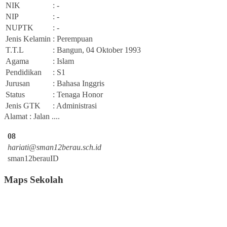
NIK
: -
NIP
: -
NUPTK
: -
Jenis Kelamin
: Perempuan
T.T.L
: Bangun, 04 Oktober 1993
Agama
: Islam
Pendidikan
: S1
Jurusan
: Bahasa Inggris
Status
: Tenaga Honor
Jenis GTK
: Administrasi
Alamat : Jalan ....
08
hariati@sman12berau.sch.id
sman12berauID
Maps Sekolah