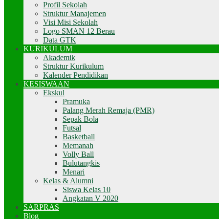
Profil Sekolah
Struktur Manajemen
Visi Misi Sekolah
Logo SMAN 12 Berau
Data GTK
KURIKULUM
Akademik
Struktur Kurikulum
Kalender Pendidikan
KESISWAAN
Ekskul
Pramuka
Palang Merah Remaja (PMR)
Sepak Bola
Futsal
Basketball
Memanah
Volly Ball
Bulutangkis
Menari
Kelas & Alumni
Siswa Kelas 10
Angkatan V 2020
SARPRAS
Blog