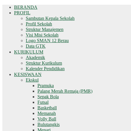
BERANDA
PROFIL
Sambutan Kepala Sekolah
Profil Sekolah
Struktur Manajemen
Visi Misi Sekolah
Logo SMAN 12 Berau
Data GTK
KURIKULUM
Akademik
Struktur Kurikulum
Kalender Pendidikan
KESISWAAN
Ekskul
Pramuka
Palang Merah Remaja (PMR)
Sepak Bola
Futsal
Basketball
Memanah
Volly Ball
Bulutangkis
Menari