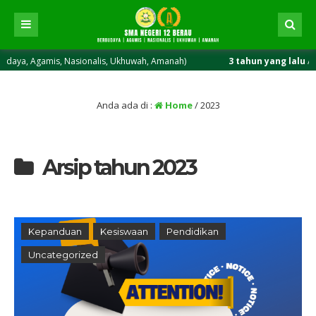
 Nasionalis, Ukhuwah, Amanah)
3 tahun yang lalu
/ SMA Maju Bers
Anda ada di :
Home
/
2023
Arsip tahun 2023
Kepanduan
Kesiswaan
Pendidikan
Uncategorized