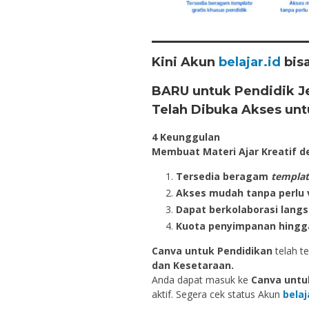
Kini Akun
belajar.id
bis
BARU untuk Pendidik Je
Telah Dibuka Akses unt
4 Keunggulan
Membuat Materi Ajar Kreatif 
Tersedia beragam
templa
Akses mudah tanpa perlu v
Dapat berkolaborasi lan
Kuota penyimpanan hingga
Canva untuk Pendidikan
telah t
dan Kesetaraan.
Anda dapat masuk ke
Canva untu
aktif. Segera cek status Akun
belaj