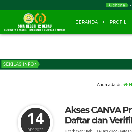
phone
-
BERANDA
PROFIL
SEKILAS INFO
Anda ada di :
H
Akses CANVA Pro
14
Daftar dan Verifi
DES 2022
Diterbitkan :
Rabu, 14 Des 2022
-
Kategor