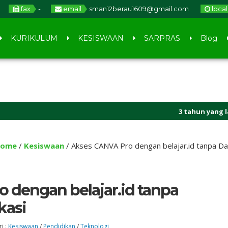
fax
-
email
sman12berau1609@gmail.com
loca
KURIKULUM
KESISWAAN
SARPRAS
Blog
3 tahun yang lalu
/ Sekolah B
ome
/
Kesiswaan
/
Akses CANVA Pro dengan belajar.id tanpa Daf
 dengan belajar.id tanpa
kasi
i :
Kesiswaan
/
Pendidikan
/
Teknologi