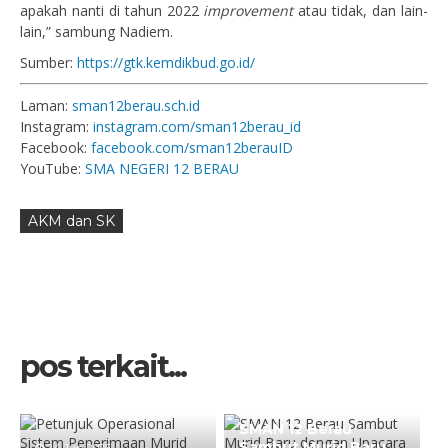
apakah nanti di tahun 2022
improvement
atau tidak, dan lain-
lain,” sambung Nadiem.
Sumber:
https://gtk.kemdikbud.go.id/
Laman:
sman12berau.sch.id
Instagram:
instagram.com/sman12berau_id
Facebook:
facebook.com/sman12berauID
YouTube:
SMA NEGERI 12 BERAU
AKM dan SK
pos terkait...
14 Jul 2025
SMAN 12 Berau
Sambut Murid Baru