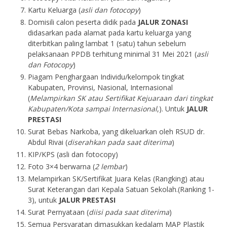
Kartu Keluarga (
asli dan fotocopy
)
Domisili calon peserta didik pada
JALUR ZONASI
didasarkan pada alamat pada kartu keluarga yang
diterbitkan paling lambat 1 (satu) tahun sebelum
pelaksanaan PPDB terhitung minimal 31 Mei 2021 (
asli
dan Fotocopy
)
Piagam Penghargaan Individu/kelompok tingkat
Kabupaten, Provinsi, Nasional, Internasional
(
Melampirkan SK atau Sertifikat Kejuaraan dari tingkat
Kabupaten/Kota sampai Internasional
,). Untuk
JALUR
PRESTASI
Surat Bebas Narkoba, yang dikeluarkan oleh RSUD dr.
Abdul Rivai (
diserahkan pada saat diterima
)
KIP/KPS (asli dan fotocopy)
Foto 3×4 berwarna (
2 lembar
)
Melampirkan SK/Sertifikat Juara Kelas (Rangking) atau
Surat Keterangan dari Kepala Satuan Sekolah.(Ranking 1-
3), untuk
JALUR PRESTASI
Surat Pernyataan (
diisi pada saat diterima
)
Semua Persyaratan dimasukkan kedalam MAP
Plastik