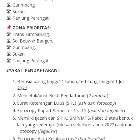
🛣 Gurimbang,
🛣 Sukan
🛣 Tanjung Perangat
ZONA PRIORITAS:
🛣 Trans Sambaliung,
🛣 Sei Bebanir Bangun,
🛣 Gurimbang,
🛣 Sukan
🛣 Tanjung Perangat
SYARAT PENDAFTARAN:
Berusia paling tinggi 21 tahun, terhitung tanggal 1 Juli
2022
Mencetak/print Bukti Pendaftaran (
2 lembar
)
Surat Keterangan Lulus (SKL) (
asli dan fotocopy
)
Fotocopy Raport Semester 1 s.d 5 (
asli dan legalisir
)
Memiliki ijazah dan SKHU SMP/MTS/Paket B atau bentuk
lain yang sederajat (lulusan sebelum tahun 2022) asli dan
Fotocopy (
legalisir
)
Fotocopy Akta Kelahiran (
asli dan legalisir
)