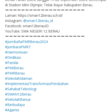
di Stadion Mini Olympic Teluk Bayur Kabupaten Berau.
Laman: https://sman12berau.sch.id/
Instagram:
@sman12berau_id
Facebook: sman12berauID
YouTube: SMA NEGERI 12 BERAU
#JumBaRaPMRBerau2024
#JumbaraPMR7
#Harmonisasi
#Dedikasi
#Pandai
#PMIBerau
#PMRBerau
#SekolahIdaman
#ImplementasiTransformasiPerubahan
#SahabatTeknologi
#SMAN12Berau
#SekolahBanua
#Berbudaya
#Agamis