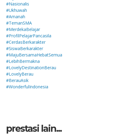
#Nasionalis
#Ukhuwah
#Amanah
#TemanSMA
#MerdekaBelajar
#ProfilPelajarPancasila
#CerdasBerkarakter
#SiswaBerkarakter
#MajuBersamaHebatSemua
#LebihBermakna
#LovelyDestinationBerau
#LovelyBerau
#BerauAsik
#WonderfulIndonesia
prestasi lain...