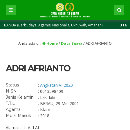
UA (Berbudaya, Agamis, Nasionalis, Ukhuwah, Amanah)
3 tahun yan
Anda ada di :
Home
/
Data Siswa
/
ADRI AFRIANTO
ADRI AFRIANTO
Status
:
Angkatan VI 2020
NISN
: 0013598409
Jenis Kelamin
: Laki-laki
T.T.L
: BERAU, 29 Mei 2001
Agama
: Islam
Mulai Masuk
: 2018
Alamat : JL. ALLAI