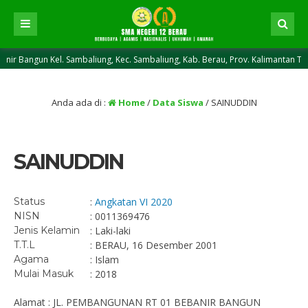
ngun Kel. Sambaliung, Kec. Sambaliung, Kab. Berau, Prov. Kalimantan Timur, 
Anda ada di :
Home
/
Data Siswa
/
SAINUDDIN
SAINUDDIN
Status
:
Angkatan VI 2020
NISN
: 0011369476
Jenis Kelamin
: Laki-laki
T.T.L
: BERAU, 16 Desember 2001
Agama
: Islam
Mulai Masuk
: 2018
Alamat : JL. PEMBANGUNAN RT 01 BEBANIR BANGUN