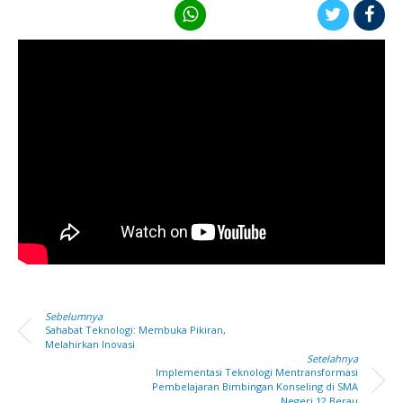
Sebelumnya
Sahabat Teknologi: Membuka Pikiran,
Melahirkan Inovasi
Setelahnya
Implementasi Teknologi Mentransformasi
Pembelajaran Bimbingan Konseling di SMA
Negeri 12 Berau