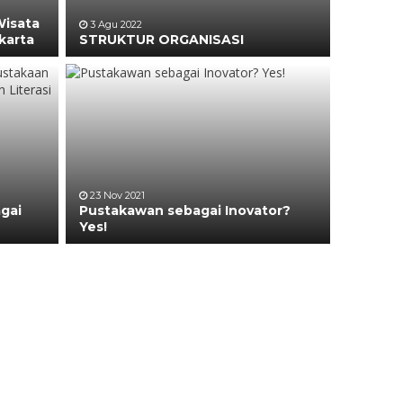
isata
3 Agu 2022
karta
STRUKTUR ORGANISASI
23 Nov 2021
gai
Pustakawan sebagai Inovator?
Yes!