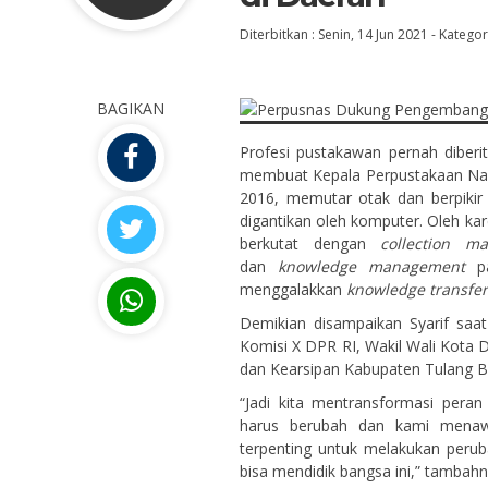
Diterbitkan :
Senin, 14 Jun 2021
-
Kategor
BAGIKAN
Profesi pustakawan pernah diberit
membuat Kepala Perpustakaan Nasio
2016, memutar otak dan berpikir
digantikan oleh komputer. Oleh kar
berkutat dengan
collection m
dan
knowledge management
pa
menggalakkan
knowledge transfer
Demikian disampaikan Syarif sa
Komisi X DPR RI, Wakil Wali Kota 
dan Kearsipan Kabupaten Tulang B
“Jadi kita mentransformasi pera
harus berubah dan kami menawa
terpenting untuk melakukan peru
bisa mendidik bangsa ini,” tambahn