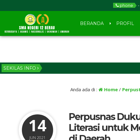
phone
-
BERANDA
PROFIL
SEKILAS INFO
Anda ada di :
Home
/
Perpus
Perpusnas Duk
14
Literasi untuk
di Daerah
JUN 2021