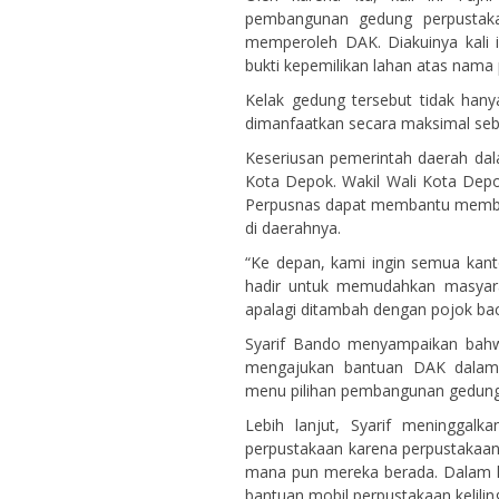
pembangunan gedung perpustaka
memperoleh DAK. Diakuinya kali 
bukti kepemilikan lahan atas nama 
Kelak gedung tersebut tidak hany
dimanfaatkan secara maksimal seb
Keseriusan pemerintah daerah da
Kota Depok. Wakil Wali Kota Dep
Perpusnas dapat membantu memban
di daerahnya.
“Ke depan, kami ingin semua kant
hadir untuk memudahkan masyara
apalagi ditambah dengan pojok baca 
Syarif Bando menyampaikan bah
mengajukan bantuan DAK dalam
menu pilihan pembangunan gedung, 
Lebih lanjut, Syarif meninggal
perpustakaan karena perpustakaan
mana pun mereka berada. Dalam 
bantuan mobil perpustakaan kelilin