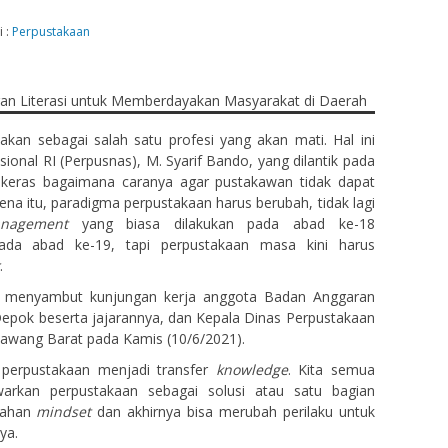
i :
Perpustakaan
akan sebagai salah satu profesi yang akan mati. Hal ini
nal RI (Perpusnas), M. Syarif Bando, yang dilantik pada
 keras bagaimana caranya agar pustakawan tidak dapat
ena itu, paradigma perpustakaan harus berubah, tidak lagi
anagement
yang biasa dilakukan pada abad ke-18
da abad ke-19, tapi perpustakaan masa kini harus
.
at menyambut kunjungan kerja anggota Badan Anggaran
Depok beserta jajarannya, dan Kepala Dinas Perpustakaan
awang Barat pada Kamis (10/6/2021).
n perpustakaan menjadi transfer
knowledge
. Kita semua
rkan perpustakaan sebagai solusi atau satu bagian
bahan
mindset
dan akhirnya bisa merubah perilaku untuk
ya.