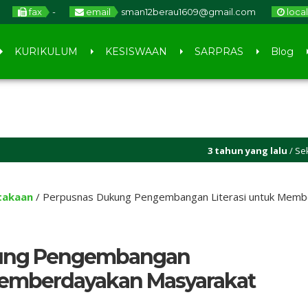
fax
-
email
sman12berau1609@gmail.com
loca
KURIKULUM
KESISWAAN
SARPRAS
Blog
3 tahun yang lalu
/ Sekolah BANUA
takaan
/
Perpusnas Dukung Pengembangan Literasi untuk Membe
ung Pengembangan
 Memberdayakan Masyarakat