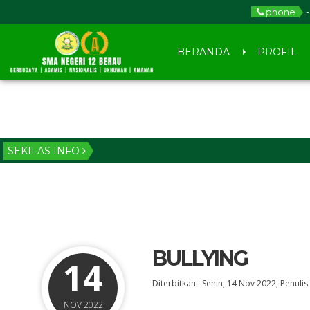
phone
-
BERANDA
PROFIL
SEKILAS INFO
BULLYING
14
Diterbitkan :
Senin, 14 Nov 2022
, Penulis
NOV 2022