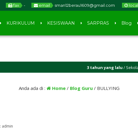
fax
-
email
sman12berau1609@gmail.com
loca
KURIKULUM
KESISWAAN
SARPRAS
Blog
3 tahun yang lalu
/ Sekolah BANUA (Berbu
Anda ada di :
Home
/
Blog Guru
/
BULLYING
 :
admin