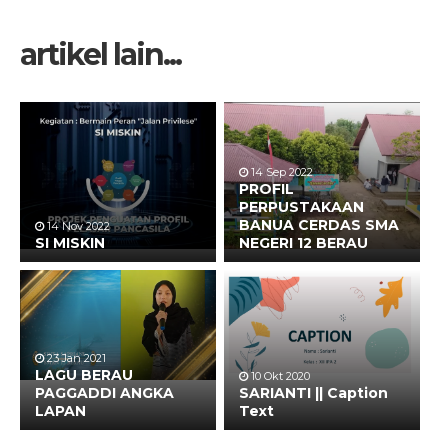
artikel lain...
14 Sep 2022
PROFIL
PERPUSTAKAAN
BANUA CERDAS SMA
14 Nov 2022
SI MISKIN
NEGERI 12 BERAU
23 Jan 2021
LAGU BERAU
10 Okt 2020
PAGGADDI ANGKA
SARIANTI || Caption
LAPAN
Text